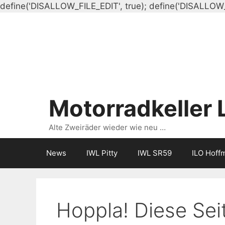
define('DISALLOW_FILE_EDIT', true); define('DISALLOW
Motorradkeller 
Alte Zweiräder wieder wie neu …
News
IWL Pitty
IWL SR59
ILO Hoff
Hoppla! Diese Seit