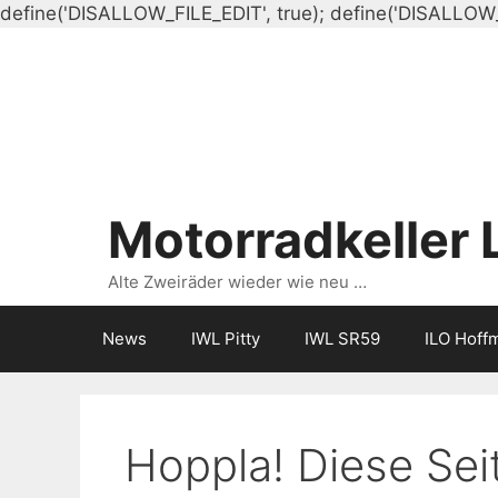
define('DISALLOW_FILE_EDIT', true); define('DISALLOW
Motorradkeller 
Alte Zweiräder wieder wie neu …
News
IWL Pitty
IWL SR59
ILO Hoff
Hoppla! Diese Seit