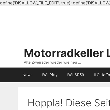
define('DISALLOW_FILE_EDIT', true); define('DISALLOW
Motorradkeller 
Alte Zweiräder wieder wie neu …
News
IWL Pitty
IWL SR59
ILO Hoff
Hoppla! Diese Seit