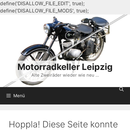
define('DISALLOW_FILE_EDIT', true);
Zum
define('DISALLOW_FILE_MODS', true);
Inhalt
springen
Motorradkeller Leipzig
Alte Zweiräder wieder wie neu …
Menü
Hoppla! Diese Seite konnte