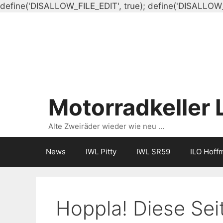
define('DISALLOW_FILE_EDIT', true); define('DISALLOW
Motorradkeller 
Alte Zweiräder wieder wie neu …
News
IWL Pitty
IWL SR59
ILO Hoff
Hoppla! Diese Seit