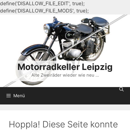
define('DISALLOW_FILE_EDIT', true);
Zum
define('DISALLOW_FILE_MODS', true);
Inhalt
springen
Motorradkeller Leipzig
Alte Zweiräder wieder wie neu …
Menü
Hoppla! Diese Seite konnte