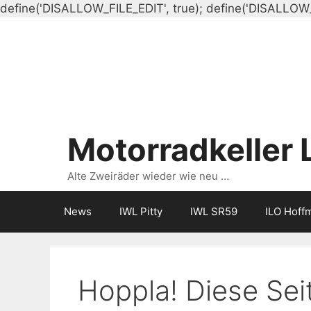
define('DISALLOW_FILE_EDIT', true); define('DISALLOW
Motorradkeller 
Alte Zweiräder wieder wie neu …
News
IWL Pitty
IWL SR59
ILO Hoff
Hoppla! Diese Seit