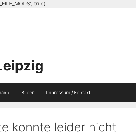
Zum
_FILE_MODS', true);
Inhalt
springen
Leipzig
mann
Bilder
Impressum / Kontakt
e konnte leider nicht