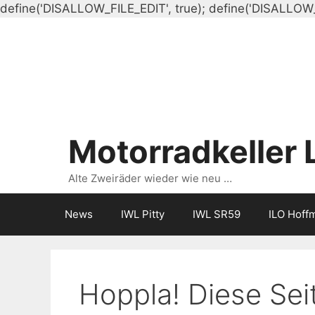
define('DISALLOW_FILE_EDIT', true); define('DISALLOW
Motorradkeller 
Alte Zweiräder wieder wie neu …
News
IWL Pitty
IWL SR59
ILO Hoff
Hoppla! Diese Seit