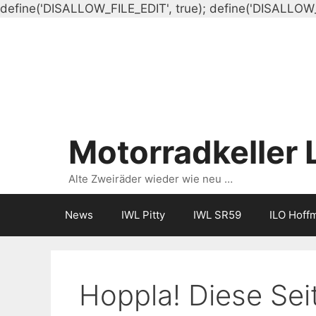
define('DISALLOW_FILE_EDIT', true); define('DISALLOW
Motorradkeller 
Alte Zweiräder wieder wie neu …
News
IWL Pitty
IWL SR59
ILO Hoff
Hoppla! Diese Seit