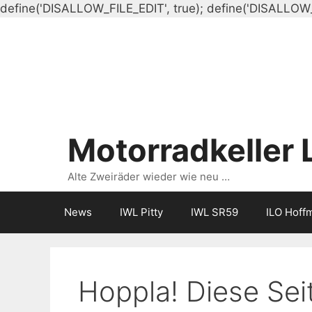
define('DISALLOW_FILE_EDIT', true); define('DISALLOW
Motorradkeller 
Alte Zweiräder wieder wie neu …
News
IWL Pitty
IWL SR59
ILO Hoff
Hoppla! Diese Seit