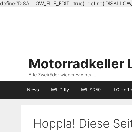
define('DISALLOW_FILE_EDIT', true); define('DISALLOW
Motorradkeller 
Alte Zweiräder wieder wie neu …
News
IWL Pitty
IWL SR59
ILO Hoff
Hoppla! Diese Seit