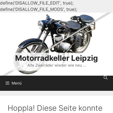
define('DISALLOW_FILE_EDIT', true);
Zum
define('DISALLOW_FILE_MODS', true);
Inhalt
springen
Motorradkeller Leipzig
Alte Zweiräder wieder wie neu …
Menü
Hoppla! Diese Seite konnte