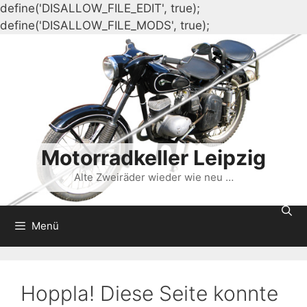
define('DISALLOW_FILE_EDIT', true);
Zum
define('DISALLOW_FILE_MODS', true);
Inhalt
springen
Motorradkeller Leipzig
Alte Zweiräder wieder wie neu …
Menü
Hoppla! Diese Seite konnte