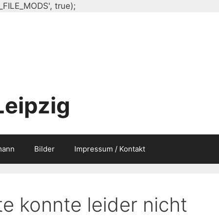
Zum
_FILE_MODS', true);
Inhalt
springen
Leipzig
mann
Bilder
Impressum / Kontakt
e konnte leider nicht