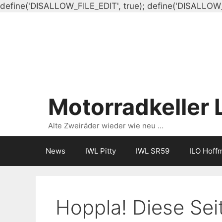
define('DISALLOW_FILE_EDIT', true); define('DISALLOW
Motorradkeller 
Alte Zweiräder wieder wie neu …
News
IWL Pitty
IWL SR59
ILO Hoff
Hoppla! Diese Seit