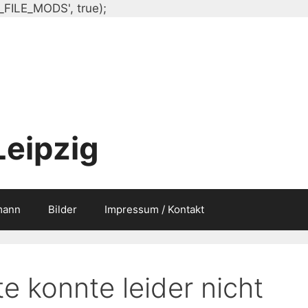
Zum
_FILE_MODS', true);
Inhalt
springen
Leipzig
mann
Bilder
Impressum / Kontakt
e konnte leider nicht