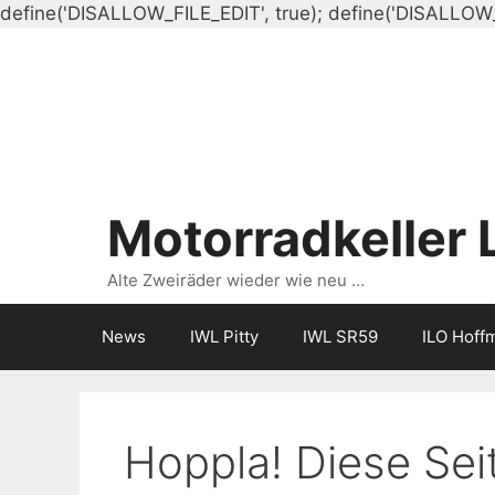
define('DISALLOW_FILE_EDIT', true); define('DISALLOW
Motorradkeller 
Alte Zweiräder wieder wie neu …
News
IWL Pitty
IWL SR59
ILO Hoff
Hoppla! Diese Seit