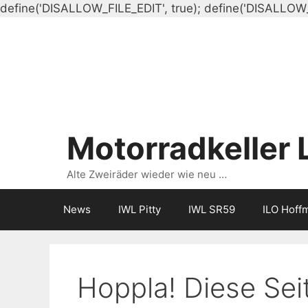
define('DISALLOW_FILE_EDIT', true); define('DISALLOW
Motorradkeller 
Alte Zweiräder wieder wie neu …
News
IWL Pitty
IWL SR59
ILO Hoff
Hoppla! Diese Seit