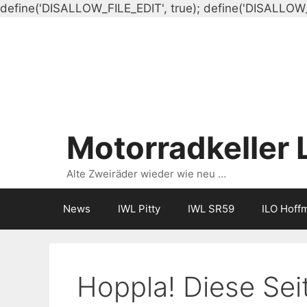
define('DISALLOW_FILE_EDIT', true); define('DISALLOW
Motorradkeller 
Alte Zweiräder wieder wie neu …
News
IWL Pitty
IWL SR59
ILO Hoff
Hoppla! Diese Seit