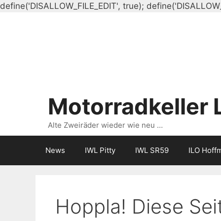
define('DISALLOW_FILE_EDIT', true); define('DISALLOW
Motorradkeller 
Alte Zweiräder wieder wie neu …
News
IWL Pitty
IWL SR59
ILO Hoff
Hoppla! Diese Seit