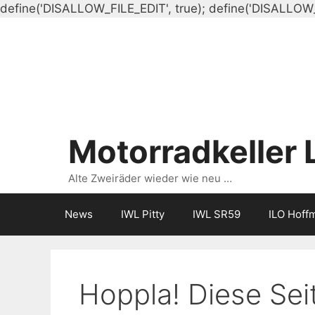
define('DISALLOW_FILE_EDIT', true); define('DISALLOW
Motorradkeller 
Alte Zweiräder wieder wie neu …
News
IWL Pitty
IWL SR59
ILO Hoff
Hoppla! Diese Seit