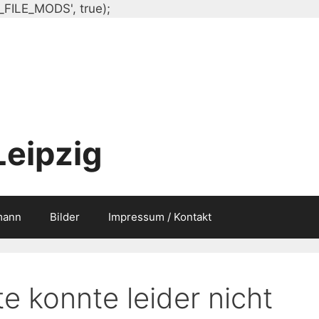
Zum
_FILE_MODS', true);
Inhalt
springen
Leipzig
mann
Bilder
Impressum / Kontakt
e konnte leider nicht