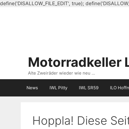
define('DISALLOW_FILE_EDIT', true); define('DISALLOW
Motorradkeller 
Alte Zweiräder wieder wie neu …
News
IWL Pitty
IWL SR59
ILO Hoff
Hoppla! Diese Seit