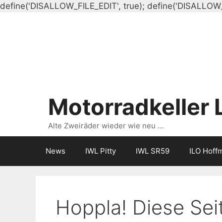
define('DISALLOW_FILE_EDIT', true); define('DISALLOW
Motorradkeller 
Alte Zweiräder wieder wie neu …
News
IWL Pitty
IWL SR59
ILO Hoff
Hoppla! Diese Seit