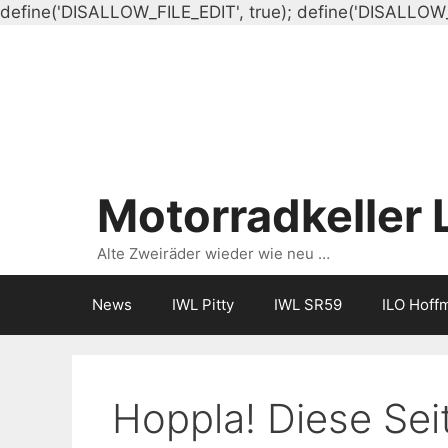
define('DISALLOW_FILE_EDIT', true); define('DISALLOW
Motorradkeller 
Alte Zweiräder wieder wie neu …
News
IWL Pitty
IWL SR59
ILO Hoff
Hoppla! Diese Seit