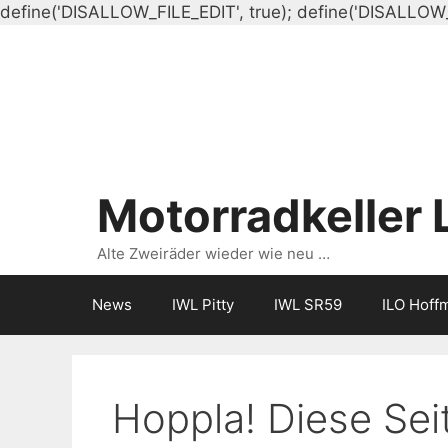
define('DISALLOW_FILE_EDIT', true); define('DISALLOW
Motorradkeller 
Alte Zweiräder wieder wie neu …
News
IWL Pitty
IWL SR59
ILO Hoff
Hoppla! Diese Seit