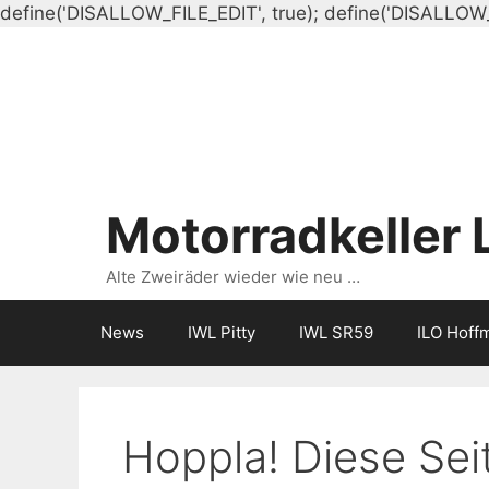
define('DISALLOW_FILE_EDIT', true); define('DISALLOW
Motorradkeller 
Alte Zweiräder wieder wie neu …
News
IWL Pitty
IWL SR59
ILO Hoff
Hoppla! Diese Seit