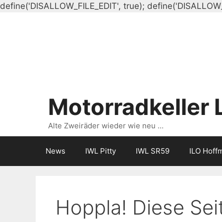
define('DISALLOW_FILE_EDIT', true); define('DISALLOW
Motorradkeller 
Alte Zweiräder wieder wie neu …
News
IWL Pitty
IWL SR59
ILO Hoff
Hoppla! Diese Seit