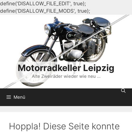
define('DISALLOW_FILE_EDIT', true);
Zum
define('DISALLOW_FILE_MODS', true);
Inhalt
springen
Motorradkeller Leipzig
Alte Zweiräder wieder wie neu …
Menü
Hoppla! Diese Seite konnte