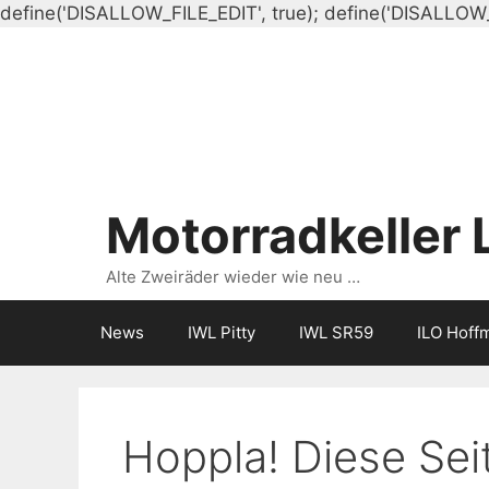
define('DISALLOW_FILE_EDIT', true); define('DISALLOW
Motorradkeller 
Alte Zweiräder wieder wie neu …
News
IWL Pitty
IWL SR59
ILO Hoff
Hoppla! Diese Seit