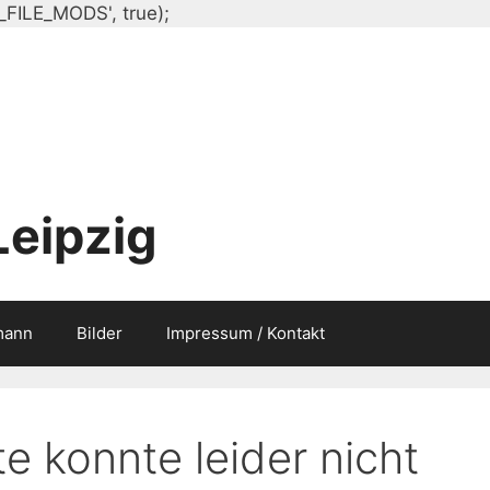
Zum
_FILE_MODS', true);
Inhalt
springen
Leipzig
mann
Bilder
Impressum / Kontakt
e konnte leider nicht