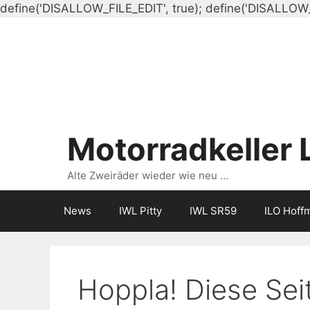
define('DISALLOW_FILE_EDIT', true); define('DISALLOW
Motorradkeller 
Alte Zweiräder wieder wie neu …
News
IWL Pitty
IWL SR59
ILO Hoff
Hoppla! Diese Seit