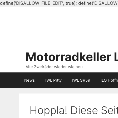
define('DISALLOW_FILE_EDIT', true); define('DISALLOW
Motorradkeller 
Alte Zweiräder wieder wie neu …
News
IWL Pitty
IWL SR59
ILO Hoff
Hoppla! Diese Seit