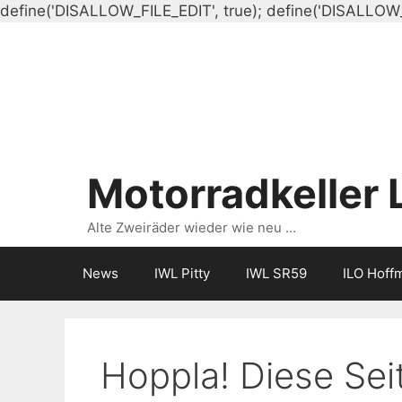
define('DISALLOW_FILE_EDIT', true); define('DISALLOW
Motorradkeller 
Alte Zweiräder wieder wie neu …
News
IWL Pitty
IWL SR59
ILO Hoff
Hoppla! Diese Seit