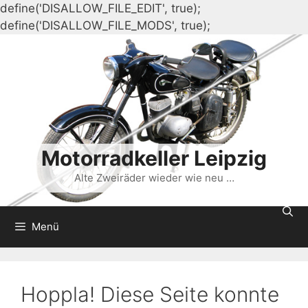
define('DISALLOW_FILE_EDIT', true);
Zum
define('DISALLOW_FILE_MODS', true);
Inhalt
springen
Motorradkeller Leipzig
Alte Zweiräder wieder wie neu …
Menü
Hoppla! Diese Seite konnte