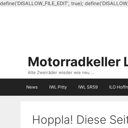
define('DISALLOW_FILE_EDIT', true); define('DISALLOW
Motorradkeller 
Alte Zweiräder wieder wie neu …
News
IWL Pitty
IWL SR59
ILO Hoff
Hoppla! Diese Seit