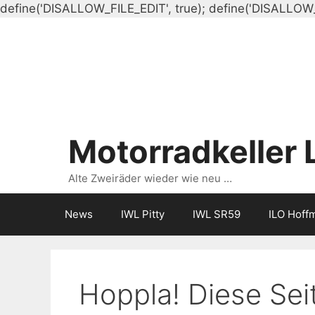
define('DISALLOW_FILE_EDIT', true); define('DISALLOW
Motorradkeller 
Alte Zweiräder wieder wie neu …
News
IWL Pitty
IWL SR59
ILO Hoff
Hoppla! Diese Seit