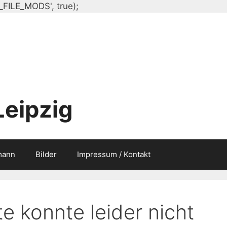
Zum
_FILE_MODS', true);
Inhalt
springen
Leipzig
mann
Bilder
Impressum / Kontakt
e konnte leider nicht