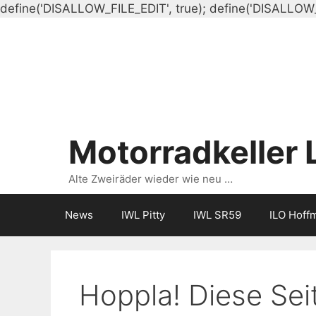
define('DISALLOW_FILE_EDIT', true); define('DISALLOW
Motorradkeller 
Alte Zweiräder wieder wie neu …
News
IWL Pitty
IWL SR59
ILO Hoff
Hoppla! Diese Seit