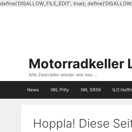
define('DISALLOW_FILE_EDIT', true); define('DISALLOW
Motorradkeller 
Alte Zweiräder wieder wie neu …
News
IWL Pitty
IWL SR59
ILO Hoff
Hoppla! Diese Seit