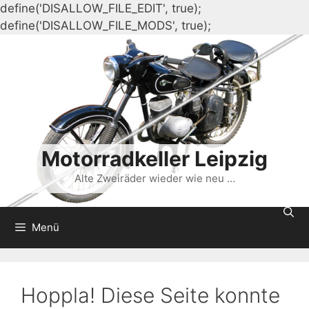
define('DISALLOW_FILE_EDIT', true);
Zum
define('DISALLOW_FILE_MODS', true);
Inhalt
springen
Motorradkeller Leipzig
Alte Zweiräder wieder wie neu …
Menü
Hoppla! Diese Seite konnte