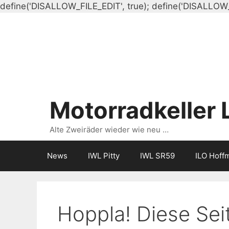
define('DISALLOW_FILE_EDIT', true); define('DISALLOW
Motorradkeller 
Alte Zweiräder wieder wie neu …
News
IWL Pitty
IWL SR59
ILO Hoff
Hoppla! Diese Seit