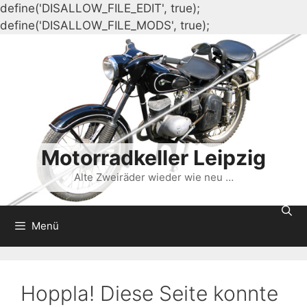
define('DISALLOW_FILE_EDIT', true);
Zum
define('DISALLOW_FILE_MODS', true);
Inhalt
springen
Motorradkeller Leipzig
Alte Zweiräder wieder wie neu …
Menü
Hoppla! Diese Seite konnte