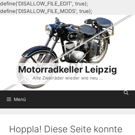
define('DISALLOW_FILE_EDIT', true);
Zum
define('DISALLOW_FILE_MODS', true);
Inhalt
springen
Motorradkeller Leipzig
Alte Zweiräder wieder wie neu …
Menü
Hoppla! Diese Seite konnte