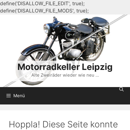
define('DISALLOW_FILE_EDIT', true);
Zum
define('DISALLOW_FILE_MODS', true);
Inhalt
springen
Motorradkeller Leipzig
Alte Zweiräder wieder wie neu …
Menü
Hoppla! Diese Seite konnte