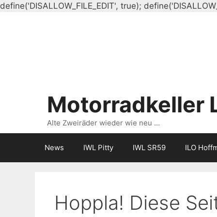
define('DISALLOW_FILE_EDIT', true); define('DISALLOW
Motorradkeller 
Alte Zweiräder wieder wie neu …
News
IWL Pitty
IWL SR59
ILO Hoff
Hoppla! Diese Seit