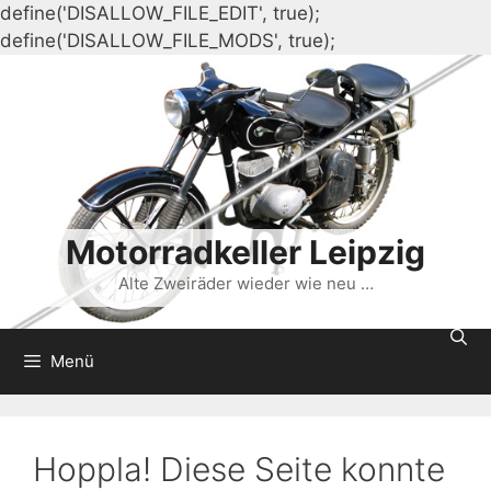
define('DISALLOW_FILE_EDIT', true);
Zum
define('DISALLOW_FILE_MODS', true);
Inhalt
springen
Motorradkeller Leipzig
Alte Zweiräder wieder wie neu …
Menü
Hoppla! Diese Seite konnte